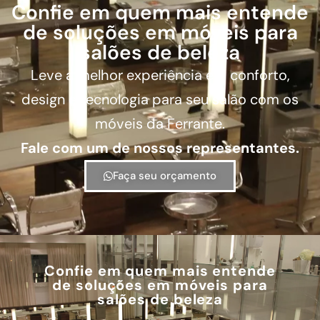
Confie em quem mais entende
de soluções em móveis para
salões de beleza
Leve a melhor experiência em conforto,
design e tecnologia para seu salão com os
móveis da Ferrante.
Fale com um de nossos representantes.
Faça seu orçamento
Confie em quem mais entende
de soluções em móveis para
salões de beleza