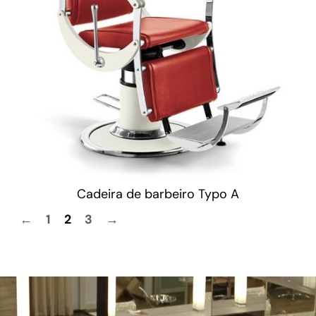
Cadeira de barbeiro Typo A
←
1
2
3
→