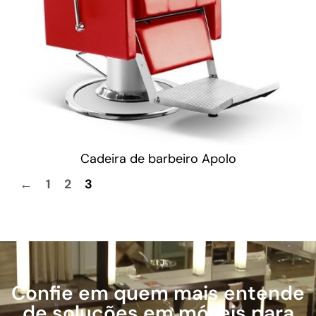
Cadeira de barbeiro Apolo
←
1
2
3
Confie em quem mais entende
de soluções em móveis para