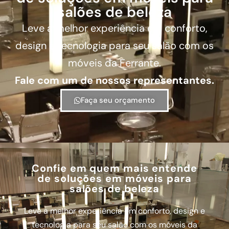
salões de beleza
Leve a melhor experiência em conforto,
design e tecnologia para seu salão com os
móveis da Ferrante.
Fale com um de nossos representantes.
Faça seu orçamento
Confie em quem mais entende
de soluções em móveis para
salões de beleza
Leve a melhor experiência em conforto, design e
tecnologia para seu salão com os móveis da