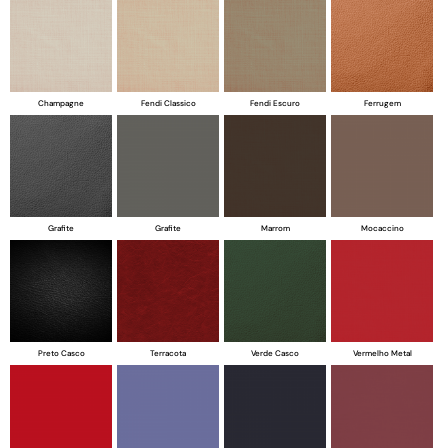
Champagne
Fendi Classico
Fendi Escuro
Ferrugem
Grafite
Grafite
Marrom
Mocaccino
Preto Casco
Terracota
Verde Casco
Vermelho Metal