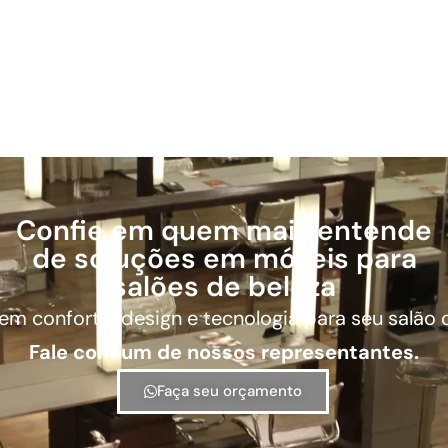
Confie em quem mais entende
de soluções em móveis para
salões de beleza
em conforto, design e tecnologia para seu salão
Fale com um de nossos representantes.
Faça seu orçamento