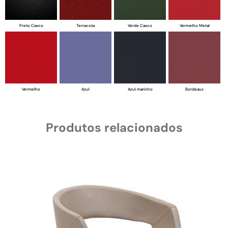
Preto Casco
Terracota
Verde Casco
Vermelho Metal
Vermelho
Azul
Azul marinho
Bordeaux
Produtos relacionados