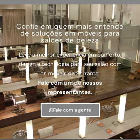
Confie em quem mais entende
de soluções em móveis para
salões de beleza
Leve a melhor experiência em conforto,
design e tecnologia para seu salão com
os móveis da Ferrante.
Fale com um de nossos
representantes.
Fale com a gente