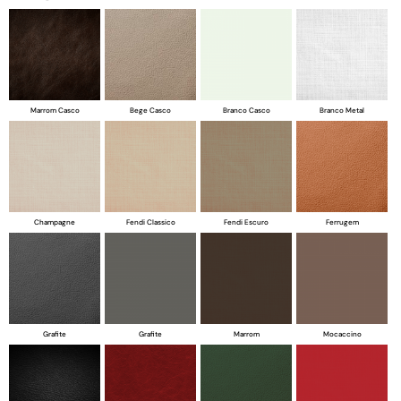
Marrom Casco
Bege Casco
Branco Casco
Branco Metal
Champagne
Fendi Classico
Fendi Escuro
Ferrugem
Grafite
Grafite
Marrom
Mocaccino