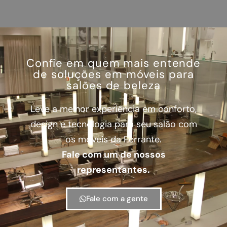
Confie em quem mais entende
de soluções em móveis para
salões de beleza
Leve a melhor experiência em conforto,
design e tecnologia para seu salão com
os móveis da Ferrante.
Fale com um de nossos
representantes.
Fale com a gente