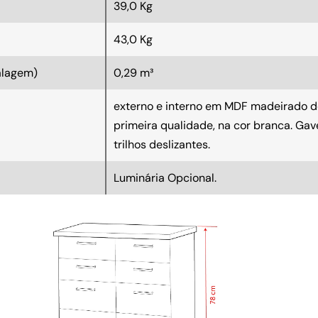
39,0 Kg
43,0 Kg
alagem)
0,29 m³
externo e interno em MDF madeirado d
primeira qualidade, na cor branca. Ga
trilhos deslizantes.
Luminária Opcional.