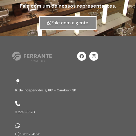
Fale com um de nossos representantes.
Fale com a gente
R. da Independência, 661 - Cambuci, SP​
11 2219-6570​
(11) 97662-4926