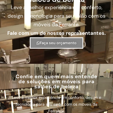
Leve a melhor experiência em conforto,
design e tecnologia para seu salão com os
móveis da Ferrante.
Fale com um de nossos representantes.
Faça seu orçamento
Confie em quem mais entende
de soluções em móveis para
salões de beleza
Leve a melhor experiência em conforto, design e
tecnologia para seu salão com os móveis da
Ferrante.