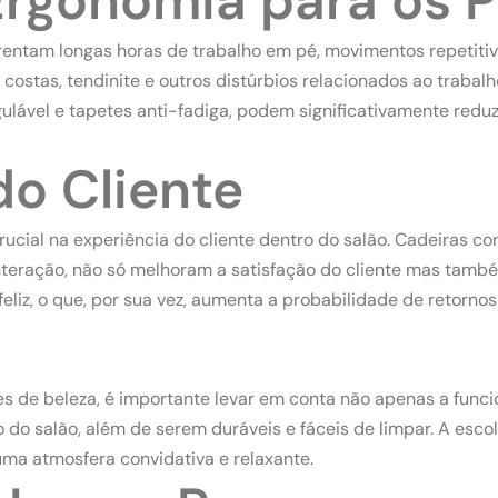
Ergonomia para os P
frentam longas horas de trabalho em pé, movimentos repetit
ostas, tendinite e outros distúrbios relacionados ao trabal
gulável e tapetes anti-fadiga, podem significativamente redu
do Cliente
l na experiência do cliente dentro do salão. Cadeiras confo
interação, não só melhoram a satisfação do cliente mas tam
 feliz, o que, por sua vez, aumenta a probabilidade de retorn
s de beleza, é importante levar em conta não apenas a funci
o do salão, além de serem duráveis e fáceis de limpar. A esco
ma atmosfera convidativa e relaxante.