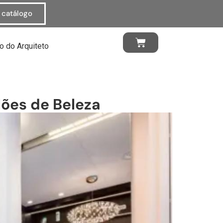
o catálogo
o do Arquiteto
lões de Beleza